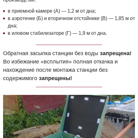
в приемной камере (А) — 1,2 м от дна;
в аэротенке (Б) и вторичном отстойнике (В) — 1,85 м от
дна;
в иловом стабилизаторе (Г) — 1,9 м от дна.
Обратная засыпка станции без воды
запрещена!
Во избежание «всплытия» полная откачка и
нахождение после монтажа станции без
содержимого
запрещены!