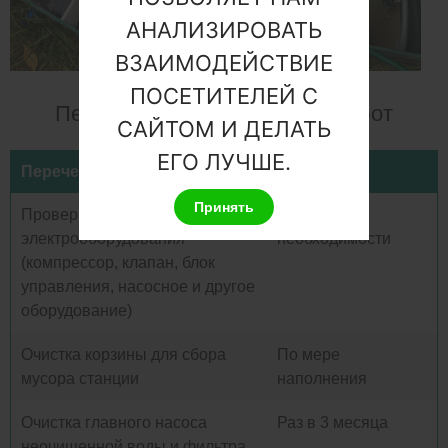
АНАЛИЗИРОВАТЬ
ВЗАИМОДЕЙСТВИЕ
ПОСЕТИТЕЛЕЙ С
Перечень и периодичность работ
САЙТОМ И ДЕЛАТЬ
ЕГО ЛУЧШЕ.
Перечень работ
Периодичность
Принять
Проверка работы
По мере
электрооборудования
необходимости
(компрессор, клапан, блок
управления, насосное и другое
оборудование)
Очистка корзины для сбора
По мере
мусора станции
наполнения
Очистка главного насоса
Раз в 3 месяца
неочищенной воды и фильтра