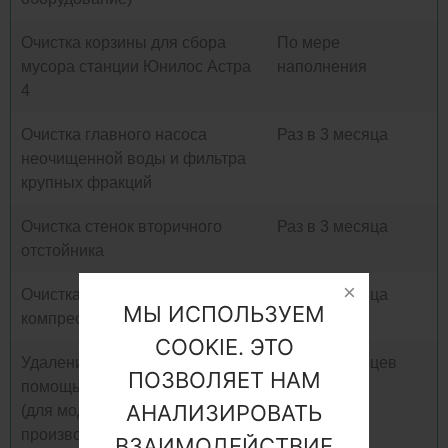
Очистка корзины для сбора
По мере
мусора станции Юнилос Астра
наполнения
4
Очистка главного насоса
Раз в 3 месяца
неочищенной воды и фильтра
крупных фракций
Очистка стенок вторичного
Раз в 3 месяца
отстойника
Очистка фильтров
Раз в 3 месяца
МЫ ИСПОЛЬЗУЕМ
компрессоров
COOKIE. ЭТО
Удаление ила из отстойника с
Раз в 6 месяцев
ПОЗВОЛЯЕТ НАМ
помощью дренажного насоса
АНАЛИЗИРОВАТЬ
(для моделей
производительностью от 4 м3 /
ВЗАИМОДЕЙСТВИЕ