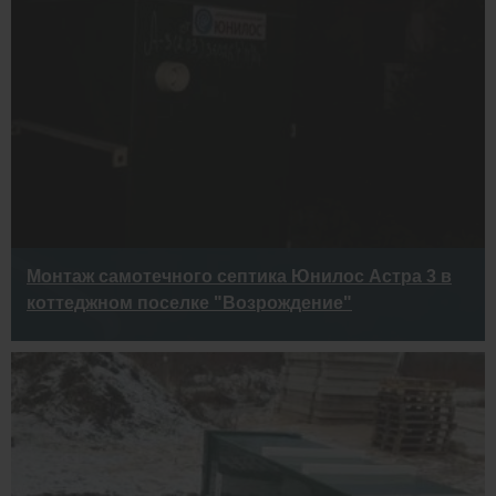
Монтаж самотечного септика Юнилос Астра 3 в
коттеджном поселке "Возрождение"