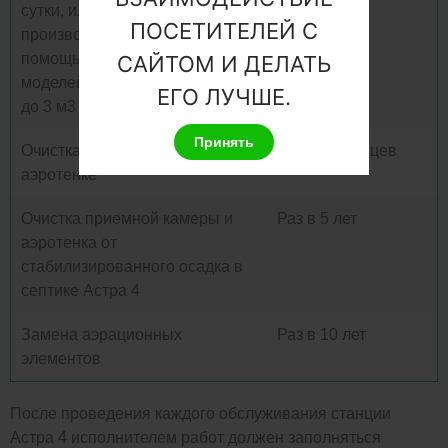
сутки, или если не
ПОСЕТИТЕЛЕЙ С
производилось удаление ила с
помощью штатного насоса для
САЙТОМ И ДЕЛАТЬ
моделей производительностью
ЕГО ЛУЧШЕ.
до 3 м3 /сутки)
Принять
Очистка уловителя для волос в
Раз в 6 месяцев
аэротенке
Очистка приемной камеры и
Раз в 5 лет
аэротенка от
стабилизированного осадка в
септике Астра 4
Замена аэрационных
Раз в 10 лет
элементов
После проведения каждого обслуживания станции
Астра 4 исполнителем работ должен заполняться