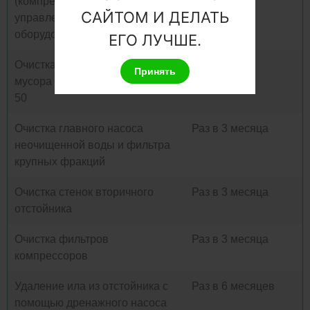
(компрессор, клапан, блок
САЙТОМ И ДЕЛАТЬ
управления, насосное и другое
оборудование)
ЕГО ЛУЧШЕ.
Очистка корзины для сбора
По мере
Принять
мусора станции Юнилос Астра
наполнения
50
Очистка главного насоса
Раз в 3 месяца
неочищенной воды и фильтра
крупных фракций
Очистка стенок вторичного
Раз в 3 месяца
отстойника
Очистка фильтров
Раз в 3 месяца
компрессоров
Удаление ила из отстойника с
Раз в 6 месяцев
помощью дренажного насоса