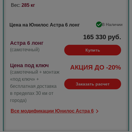
Вес:
285 кг
В Наличии
Цена на Юнилос Астра 6 лонг
165 330 руб.
Астра 6 лонг
(самотечный)
Купить
Цена под ключ
АКЦИЯ ДО -20%
(самотечный + монтаж
«под ключ» +
Заказать расчет
бесплатная доставка
в пределах 30 км от
города)
Все модификации Юнилос Астра 6